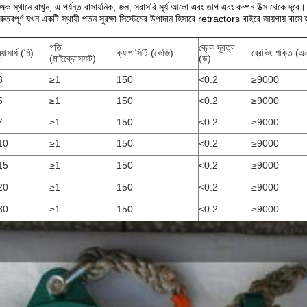
্ক স্থানে রাখুন, এ পর্যন্ত রাসায়নিক, জল, সরাসরি সূর্য আলো এবং তাপ এবং কম্পন উত্স থেকে দূরে।
ুত্বপূর্ণ যখন একটি স্থায়ী পতন সুরক্ষা সিস্টেমের উপাদান হিসাবে retractors বাইরে জায়গায় বামে হ
গতি
ব্রেক দূরত্ব
্যাসার্ধ (মি)
ক্যাপাসিটি (কেজি)
ব্রেকিং শক্তি (এ
(মাইক্রোসফট)
(ড)
3
≥1
150
<0.2
≥9000
5
≥1
150
<0.2
≥9000
7
≥1
150
<0.2
≥9000
10
≥1
150
<0.2
≥9000
15
≥1
150
<0.2
≥9000
20
≥1
150
<0.2
≥9000
30
≥1
150
<0.2
≥9000