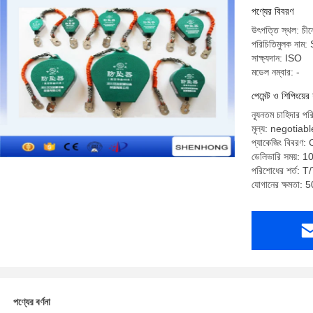
পণ্যের বিবরণ
উৎপত্তি স্থল: চীন
পরিচিতিমুলক ন
সাক্ষ্যদান: ISO
মডেল নম্বার: -
পেমেন্ট ও শিপিংয়ের 
ন্যূনতম চাহিদার 
মূল্য: negotiabl
প্যাকেজিং বিবরণ:
ডেলিভারি সময়: 10 
পরিশোধের শর্ত: T/
যোগানের ক্ষমতা: 
পণ্যের বর্ণনা