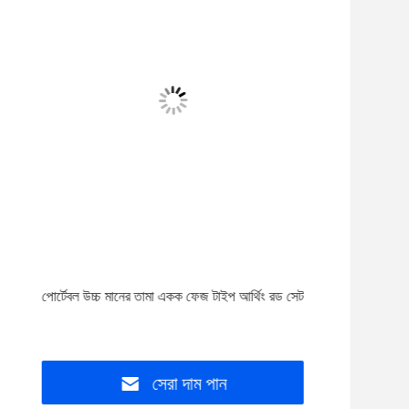
পোর্টেবল উচ্চ মানের তামা একক ফেজ টাইপ আর্থিং রড সেট
HPG-
ডাবল 
সেরা দাম পান