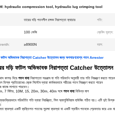
ধরা:
hydraulic compression tool
,
hydraulic lug crimping tool
তারের দড়ি পতনশীল রক্ষক নিরাপত্তা ক্যাচার
গতি:
100 কেজি
ব্রেকিং দূরত্ব:
Strenth:
≥8900N
বয়স:
়ি ফাটল অভিভাবক নিরাপত্তা Catcher উত্তোলন জন্য অপসারণযোগ্য পতন Arrester
ের দড়ি ফাটল অভিভাবক নিরাপত্তা Catcher উত্তোলন
 খাদ কাপড় দিয়ে
পতন যাহা
নিরাপত্তা সরঞ্জাম যা গতি পরিবর্তন অনুযায়ী তার গতি নিয়ন্ত্রণ করতে পা
বল ডিস্ক প্রতিরোধের ব্রেক সিস্টেম দ্বারা কার্যকরভাবে শরীরের পতন নিয়ন্ত্রণ করতে পারেন
জে কাজে লাগাতে পারবেন।
, 5m, 7 মিটার, 10M, 15, 20m, 30m, 40m সঙ্গে
পতন যাহা
বিভিন্ন মাপ
্বয়ংক্রিয়ভাবে পরিবর্তিত গতি দ্বারা নিয়ন্ত্রিত, সিল অ্যালুমিনিয়াম হাউজিং গঠিত হয়।
এটি দুই ডিস্ক
ন।
 ব্যবস্থা একটি ব্যক্তিগত পতনের সুরক্ষা ব্যবস্থা যা একটি স্বাধীন পতনকে গ্রেফতার করে এবং যা পত