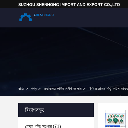
SUZHOU SHENHONG IMPORT AND EXPORT CO.,LTD
বাড়ি
>
পণ্য
>
ওভারহেড লাইন নির্মাণ সরঞ্জাম
>
10 ম তারের দড়ি ফাটল অভ
বিভাগসমূহ
কেবল পুলিং সরঞ্জাম
(71)