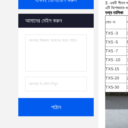
এখনই যোগাযোগ করুন
3.
একটি শীতল শুষ
এটি বিশেষভাবে গুর
তথ্য তালিকা
আমাদের মেইল করুন
মোড নং
ব
TXS -3
TXS -5
TXS -7
TXS -10
TXS-15
TXS-20
TXS-30
পাঠান