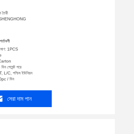
ে তৈরী
াম: SHENGHONG
শর্তাবলী
পরিমাণ: 1PCS
e
 Carton
দিন পেমেন্ট পরে
T, L/C, পশ্চিম ইউনিয়ন
50pc / দিন
সেরা দাম পান