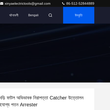
xinyaelectrictools@gmail.com
86-512-52844889
ঘটনাবলী
উদ্ধৃতি
Bengali
দড়ি ফাটল অভিভাবক নিরাপত্তা Catcher উত্তোলন
ণযোগ্য পতন Arrester