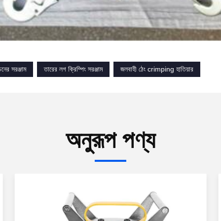
নের সরঞ্জাম
তারের লগ ক্রিম্পিং সরঞ্জাম
জলবাহী ঠেং crimping হাতিয়ার
অনুরূপ পণ্য