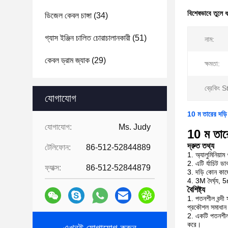
বিশেষভাবে তুলে 
ডিজেল কেবল চাঙ্গা
(34)
গ্যাস ইঞ্জিন চালিত চোরাচালানকারী
(51)
নাম:
কেবল ড্রাম জ্যাক
(29)
ক্ষমতা:
ব্রেকিং 
যোগাযোগ
10 ম তারের দড
যোগাযোগ:
Ms. Judy
10 ম তার
দ্রুত তথ্য
টেলিফোন:
86-512-52844889
1. অ্যালুমিনিয়াম
2. এটি র্যাচিট ডা
ফ্যাক্স:
86-512-52844879
3. দড়ি কোন কা
4. 3M দৈর্ঘ্য
বৈশিষ্ট্য
1. পতনশীল বন্দী স
প্রকৌশল সমাধা
2. একটি পতনশীলতা
করে।