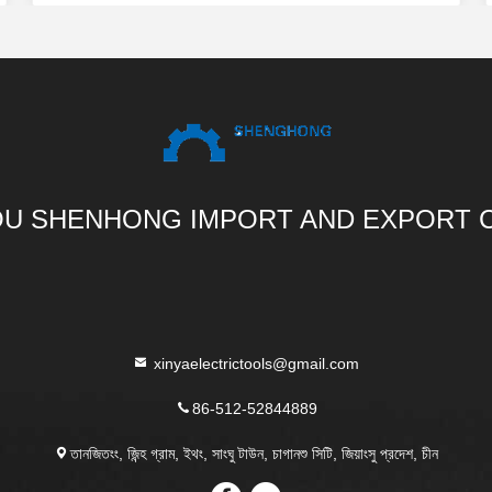
U SHENHONG IMPORT AND EXPORT C
xinyaelectrictools@gmail.com
86-512-52844889
তানজিতংং, জিন্হ গ্রাম, ইথং, সাংঘু টাউন, চাগানশু সিটি, জিয়াংসু প্রদেশ, চীন