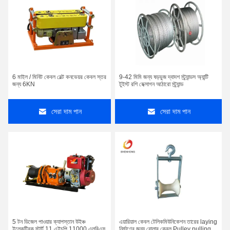
6 মাইল / মিনিট কেবল বেল্ট কনভেয়র কেবল স্তর
9-42 মিমি জন্য ষড়ভুজ দ্বাদশ স্ট্র্যান্ডস অ্যান্টি
জন্য 6KN
টুইস্ট রশি হেক্সাগন আঠারো স্ট্র্যান্ড
সেরা দাম পান
সেরা দাম পান
5 টন ডিজেল পাওয়ার ক্যাপস্তান উইঞ্চ
এয়ারিয়াল কেবল টেলিকমিউনিকেশন তারের laying
ইলেকট্রিক স্টার্ট 11 এইচপি 11000 এলবিএস
নির্মাণের জন্য রোলার কেবল Pulley pulling