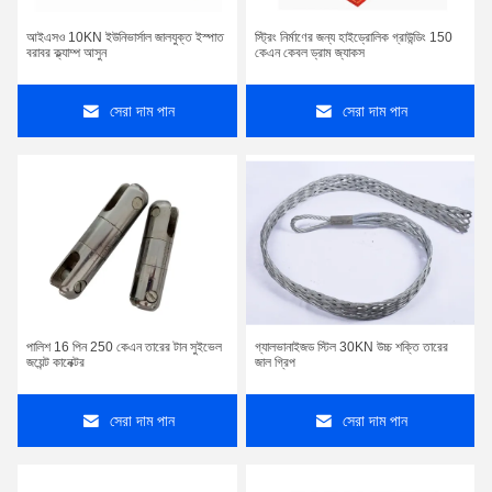
আইএসও 10KN ইউনিভার্সাল জালযুক্ত ইস্পাত
স্ট্রিং নির্মাণের জন্য হাইড্রোলিক গ্রাউন্ডিং 150
বরাবর ক্ল্যাম্প আসুন
কেএন কেবল ড্রাম জ্যাকস
সেরা দাম পান
সেরা দাম পান
পালিশ 16 পিন 250 কেএন তারের টান সুইভেল
গ্যালভানাইজড স্টিল 30KN উচ্চ শক্তি তারের
জয়েন্ট কানেক্টর
জাল গ্রিপ
সেরা দাম পান
সেরা দাম পান