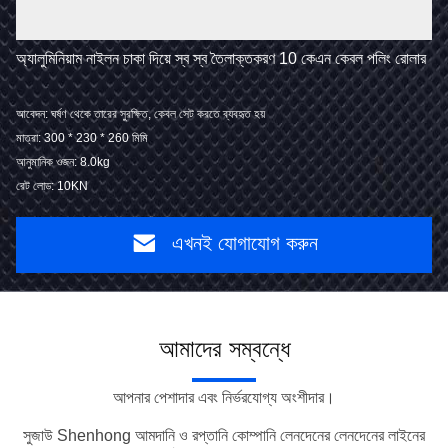
অ্যালুমিনিয়াম নাইলন চাকা দিয়ে স্ব স্ব তৈলাক্তকরণ 10 কেএন কেবল পলিং রোলার
আবেদন: ঘর্ষণ থেকে তারের সুরক্ষিত, কেবল সেট করতে ব্যবহৃত হয়
মাত্রা: 300 * 230 * 260 মিমি
আনুমানিক ওজন: 8.0kg
রেট লোড: 10KN
এখনই যোগাযোগ করুন
আমাদের সম্বন্ধে
আপনার পেশাদার এবং নির্ভরযোগ্য অংশীদার।
সুজাউ Shenhong আমদানি ও রপ্তানি কোম্পানি লেনদেনের লেনদেনের লাইনের