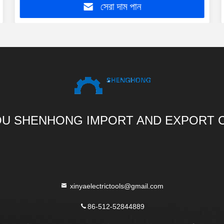
সেরা দাম পান
U SHENHONG IMPORT AND EXPORT C
xinyaelectrictools@gmail.com
86-512-52844889