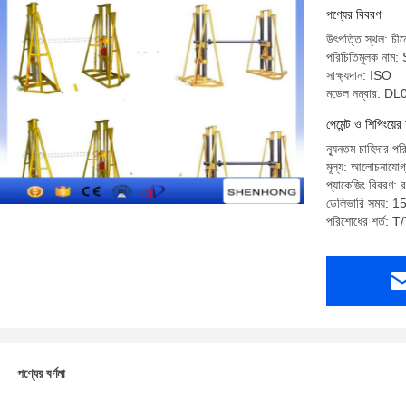
পণ্যের বিবরণ
উৎপত্তি স্থল: চীন
পরিচিতিমুলক ন
সাক্ষ্যদান: ISO
মডেল নম্বার: D
পেমেন্ট ও শিপিংয়ের 
ন্যূনতম চাহিদার পর
মূল্য: আলোচনাযোগ
প্যাকেজিং বিবরণ: র
ডেলিভারি সময়: 1
পরিশোধের শর্ত: T/
পণ্যের বর্ণনা