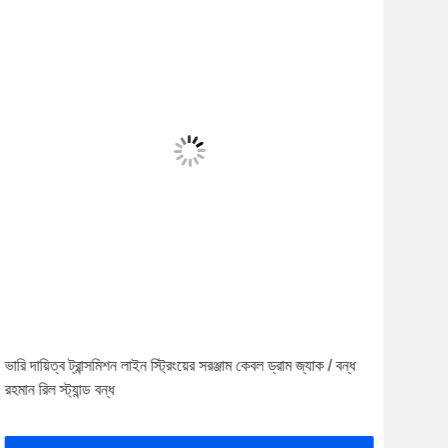
ভারি দায়িত্ব ট্রান্সমিশন লাইন স্ট্রিংয়ের সরঞ্জাম কেবল ড্রাম জ্যাক / বন্ধ
10 টন
রহমান রিল স্ট্যান্ড বন্ধ
দাঁড়া