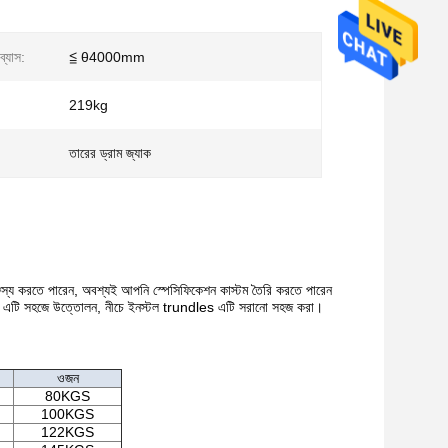
ব্যাস:
≦ θ4000mm
219kg
তারের ড্রাম জ্যাক
মঞ্জস্য করতে পারেন, অবশ্যই আপনি স্পেসিফিকেশন কাস্টম তৈরি করতে পারেন
 এটি সহজে উত্তোলন, নীচে ইনস্টল trundles এটি সরানো সহজ করা।
ওজন
80KGS
100KGS
122KGS