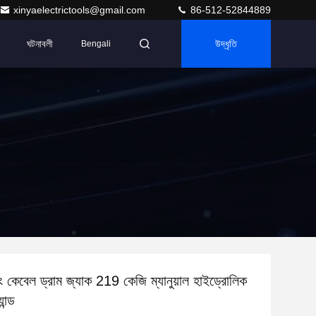
xinyaelectrictools@gmail.com
86-512-52844889
ঘটনাবলী
উদ্ধৃতি
Bengali
ন্ডিং কেবেল ড্রাম জ্যাক 219 কেজি ম্যানুয়াল হাইড্রোলিক
ান্ড