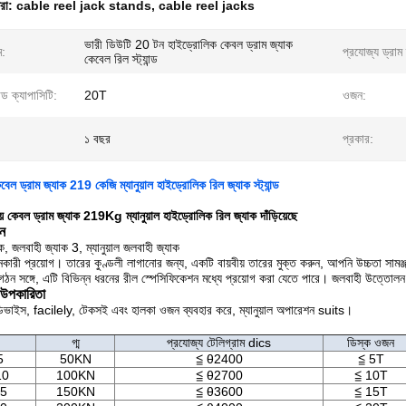
ধরা:
cable reel jack stands
,
cable reel jacks
ভারী ডিউটি ​​20 টন হাইড্রোলিক কেবল ড্রাম জ্যাক
ম:
প্রযোজ্য ড্রাম 
কেবেল রিল স্ট্যান্ড
োড ক্যাপাসিটি:
20T
ওজন:
১ বছর
প্রকার:
ং কেবেল ড্রাম জ্যাক 219 কেজি ম্যানুয়াল হাইড্রোলিক রিল জ্যাক স্ট্যান্ড
়িয়ে কেবল ড্রাম জ্যাক 219Kg ম্যানুয়াল হাইড্রোলিক রিল জ্যাক দাঁড়িয়েছে
শন
ক, জলবাহী জ্যাক 3, ম্যানুয়াল জলবাহী জ্যাক
থনকারী প্রয়োগ।
তারের কুণ্ডলী লাগানোর জন্য, একটি বায়বীয় তারের মুক্ত করুন, আপনি উচ্চতা সা
 সঙ্গে, এটি বিভিন্ন ধরনের রীল স্পেসিফিকেশন মধ্যে প্রয়োগ করা যেতে পারে।
জলবাহী উত্তোলন
ং উপকারিতা
ডিভাইস, facilely, টেকসই এবং হালকা ওজন ব্যবহার করে, ম্যানুয়াল অপারেশন suits।
গ্ম
প্রযোজ্য টেলিগ্রাম dics
ডিস্ক ওজন
5
50KN
≦ θ2400
≦ 5T
10
100KN
≦ θ2700
≦ 10T
5
150KN
≦ θ3600
≦ 15T