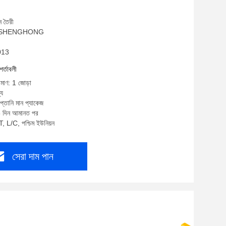
ে তৈরী
াম: SHENGHONG
L013
শর্তাবলী
িমাণ: 1 জোড়া
্য
প্তানি মান প্যাকেজ
5 দিন আমানত পর
T, L/C, পশ্চিম ইউনিয়ন
সেরা দাম পান