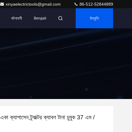
xinyaelectrictools@gmail.com
86-512-52844889
ঘটনাবলী
উদ্ধৃতি
Bengali
একা ক্যাপাসেন ট্র্যাক্টর ক্যাবল টানা চুমুক 37 এম /