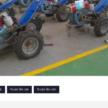
়ি
টাওয়ার জিন মেরু
টাওয়ার জিন পোল