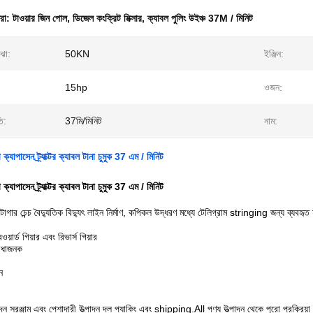
ধরা:
টাওয়ার জিন পোল
,
ডিজেল কংক্রিট মিক্সার
,
ক্যাবল পুলিং উইঞ্চ 37M / মিনিট
োঝা:
50KN
ইঞ্জিন:
15hp
ওজন:
তি:
37মি/মিনিট
নাম:
ক্যাপাসেন ট্র্যাক্টর ক্যাবল টানা চুমুক 37 এম / মিনিট
ক্যাপাসেন ট্র্যাক্টর ক্যাবল টানা চুমুক 37 এম / মিনিট
টর টাগার চেন্চ বৈদ্যুতিক বিদ্যুৎ লাইন নির্মাণ, কপিকল উদ্ধরণ মধ্যে টেলিগ্রাম stringing জন্য ব্যবহৃত
য়ার্ড গিয়ার এবং রিভার্স গিয়ার
বিধাজনক
ন
্পাদন সরঞ্জাম এবং পেশাদারী উত্পাদন দল প্যাকিং এবং shipping.All পণ্য উত্পাদন থেকে পুরো প্রক্র