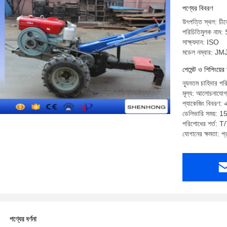
পণ্যের বিবরণ
উৎপত্তি স্থল: চীন
পরিচিতিমুলক ন
সাক্ষ্যদান: ISO
মডেল নম্বার: JM
পেমেন্ট ও শিপিংয়ের 
ন্যূনতম চাহিদার পর
মূল্য: আলোচনাযোগ
প্যাকেজিং বিবরণ: এ
ডেলিভারি সময়: 15
পরিশোধের শর্ত: T/
যোগানের ক্ষমতা: প
পণ্যের বর্ণনা