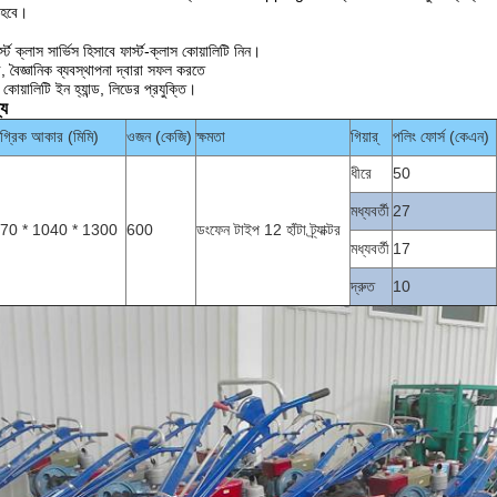
 হবে।
্স্ট ক্লাস সার্ভিস হিসাবে ফার্স্ট-ক্লাস কোয়ালিটি নিন।
ব, বৈজ্ঞানিক ব্যবস্থাপনা দ্বারা সফল করতে
, কোয়ালিটি ইন হ্যান্ড, লিডের প্রযুক্তি।
্য
গ্রিক আকার (মিমি)
ওজন (কেজি)
ক্ষমতা
গিয়ার্
পলিং ফোর্স (কেএন)
ধীরে
50
মধ্যবর্তী
27
70 * 1040 * 1300
600
ডংফেন টাইপ 12 হাঁটা ট্র্যাক্টর
মধ্যবর্তী
17
দ্রুত
10