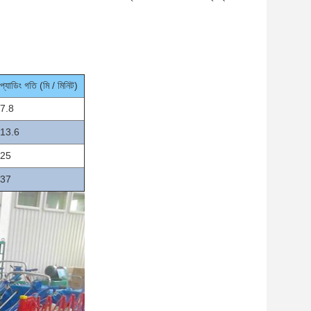
প্যাডিং গতি (মি / মিনিট)
7.8
13.6
25
37