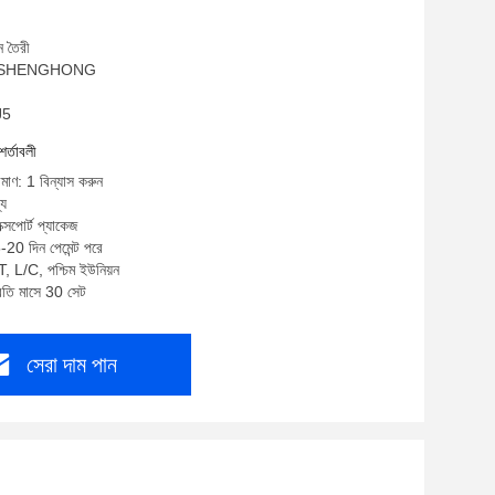
ে তৈরী
াম: SHENGHONG
J5
শর্তাবলী
িমাণ: 1 বিন্যাস করুন
্য
ক্সপোর্ট প্যাকেজ
-20 দিন পেমেন্ট পরে
T, L/C, পশ্চিম ইউনিয়ন
্রতি মাসে 30 সেট
সেরা দাম পান