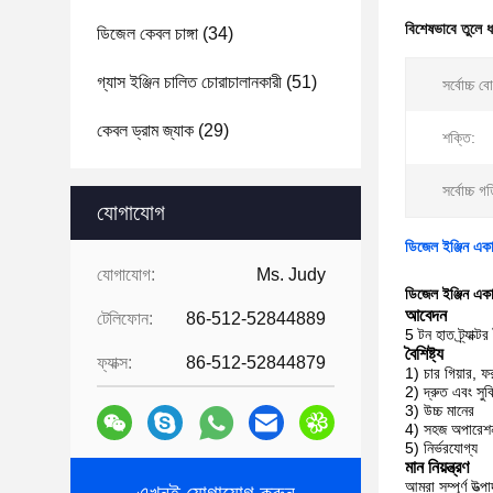
বিশেষভাবে তুলে 
ডিজেল কেবল চাঙ্গা
(34)
গ্যাস ইঞ্জিন চালিত চোরাচালানকারী
(51)
সর্বোচ্চ ব
কেবল ড্রাম জ্যাক
(29)
শক্তি:
সর্বোচ্চ গ
যোগাযোগ
ডিজেল ইঞ্জিন একা 
যোগাযোগ:
Ms. Judy
ডিজেল ইঞ্জিন একা 
আবেদন
টেলিফোন:
86-512-52844889
5 টন হাত ট্র্যাক্
বৈশিষ্ট্য
ফ্যাক্স:
86-512-52844879
1) চার গিয়ার, ফরও
2) দ্রুত এবং সু
3) উচ্চ মানের
4) সহজ অপারেশ
5) নির্ভরযোগ্য
মান নিয়ন্ত্রণ
আমরা সম্পূর্ণ উত