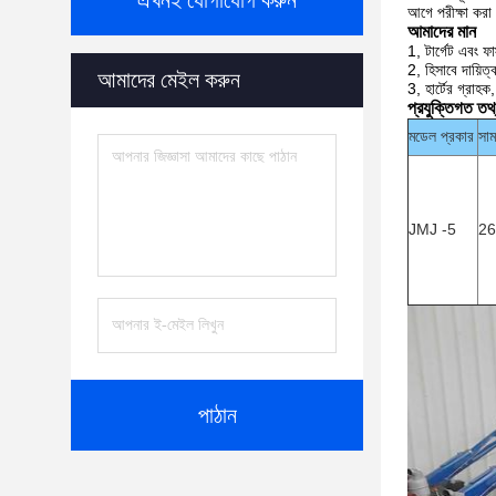
এখনই যোগাযোগ করুন
আগে পরীক্ষা করা
আমাদের মান
1, টার্গেট এবং ফার
2, হিসাবে দায়িত্
আমাদের মেইল করুন
3, হার্টের গ্রাহক
প্রযুক্তিগত তথ
মডেল প্রকার
সাম
JMJ -5
26
পাঠান