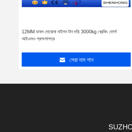
ইস্পাত
12MM ডাবল দোরোখা নাইলন টান দড়ি 3000kg ব্রেকিং ফোর্স
আইএসও প্রশংসাপত্র
সেরা দাম পান
SUZHO