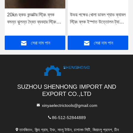
20kn হুকড কন্ডাক্টর স্ট্রিং ব্লক
উভয় পক্ষের খোলা ডাবল শ্যাভ ক্যাবল
বসন্ত ঝুলন্ত দ্বৈত ব্যবহার স্ট্রিং
স্ট্রিং ব্লক ইস্পাত উত্তোলন ট্যাকল
পলি
5t
সেরা দাম পান
সেরা দাম পান
SUZHOU SHENHONG IMPORT AND
EXPORT CO.,LTD
xinyaelectrictools@gmail.com
86-512-52844889
তানজিতংং, জিন্হ গ্রাম, ইথং, সাংঘু টাউন, চাগানশু সিটি, জিয়াংসু প্রদেশ, চীন