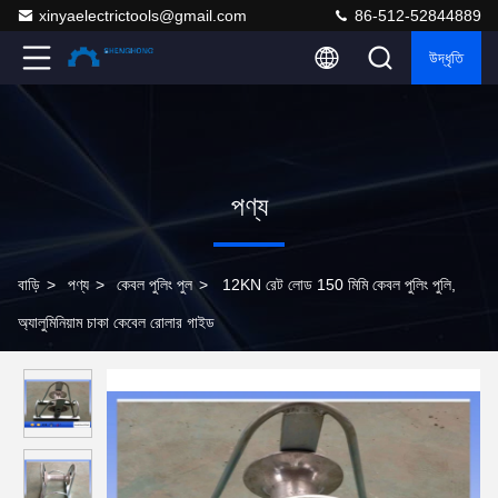
xinyaelectrictools@gmail.com
86-512-52844889
উদ্ধৃতি
পণ্য
বাড়ি
>
পণ্য
>
কেবল পুলিং পুল
>
12KN রেট লোড 150 মিমি কেবল পুলিং পুলি,
অ্যালুমিনিয়াম চাকা কেবেল রোলার গাইড