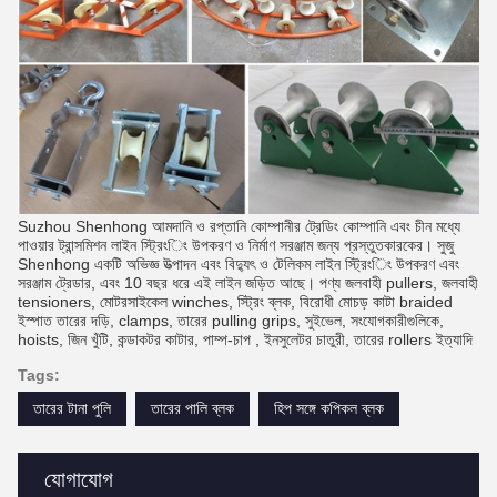
Suzhou Shenhong আমদানি ও রপ্তানি কোম্পানীর ট্রেডিং কোম্পানি এবং চীন মধ্যে
পাওয়ার ট্রান্সমিশন লাইন স্ট্রিংিং উপকরণ ও নির্মাণ সরঞ্জাম জন্য প্রস্তুতকারকের।
সুজু
Shenhong একটি অভিজ্ঞ উত্পাদন এবং বিদ্যুৎ ও টেলিকম লাইন স্ট্রিংিং উপকরণ এবং
সরঞ্জাম ট্রেডার, এবং 10 বছর ধরে এই লাইন জড়িত আছে।
পণ্য জলবাহী pullers, জলবাহী
tensioners, মোটরসাইকেল winches, স্ট্রিং ব্লক, বিরোধী মোচড় কাটা braided
ইস্পাত তারের দড়ি, clamps, তারের pulling grips, সুইভেল, সংযোগকারীগুলিকে,
hoists, জিন খুঁটি, কন্ডাকটর কাটার, পাম্প-চাপ , ইনসুলেটর চাতুরী, তারের rollers ইত্যাদি
Tags:
তারের টানা পুলি
তারের পালি ব্লক
হিপ সঙ্গে কপিকল ব্লক
যোগাযোগ