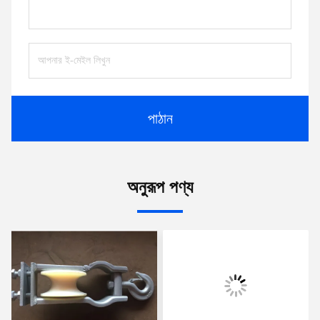
পাঠান
অনুরূপ পণ্য