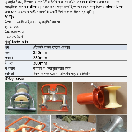
অ্যালুমিনিয়াম, ইস্পাত বা প্লাস্টিক তৈরি করা হয় জমির তারের rollers এবং কোণ থেকে
কানেক্টরের কলার rollers।
শক্ত এবং শক্তসমর্থ ইস্পাত ফ্রেম সম্পূর্ণরূপে galvanized
এবং চরম অবস্থার অধীনে এমনকি একটি দীর্ঘ কাজের জীবন গ্যারান্টি।
বৈশিষ্ট্য
উপাদান: এমসি নাইলন বা অ্যালুমিনিয়াম খাদ
হালকা ওজন
উচ্চ গুনসম্পন্ন
দ্রুত ডেলিভারি
প্রযুক্তিগত তথ্য
পদ
স্ট্রেইট লাইন তারের রোলার
লম্বা
330mm
প্রস্থ
230mm
উচ্চতা
300mm
উপাদান
নাইলন বা অ্যালুমিনিয়াম চাকা
বোঁচকা
শক্ত কাগজ বাক্স বা আপনার অনুরোধ হিসাবে
বিভিন্ন ধরনের