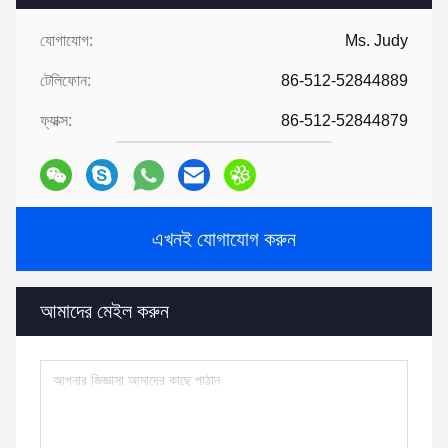
যোগাযোগ:
Ms. Judy
টেলিফোন:
86-512-52844889
ফ্যাক্স:
86-512-52844879
এখনই যোগাযোগ করুন
আমাদের মেইল করুন