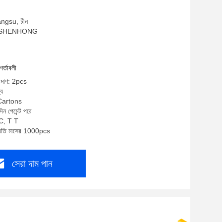
iangsu, চীন
াম: SHENHONG
শর্তাবলী
রিমাণ: 2pcs
্য
 Cartons
িন পেমেন্ট পরে
/C, T T
প্রতি মাসের 1000pcs
সেরা দাম পান