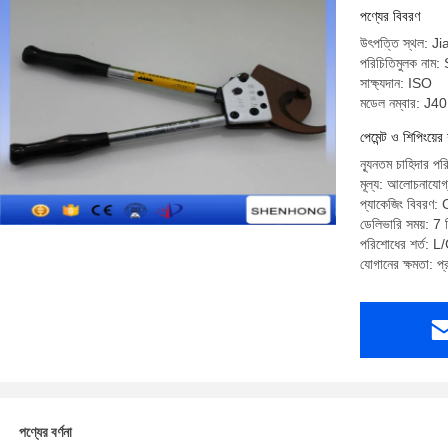
পণ্যের বিবরণ
উৎপত্তি স্থল: J
পরিচিতিমুলক ন
সাক্ষ্যদান: ISO
মডেল নম্বার: J40
পেমেন্ট ও শিপিংয়ের 
ন্যূনতম চাহিদার প
মূল্য: আলোচনাযোগ
প্যাকেজিং বিবরণ:
ডেলিভারি সময়: 7 দ
পরিশোধের শর্ত: L
যোগানের ক্ষমতা: 
পণ্যের বর্ণনা