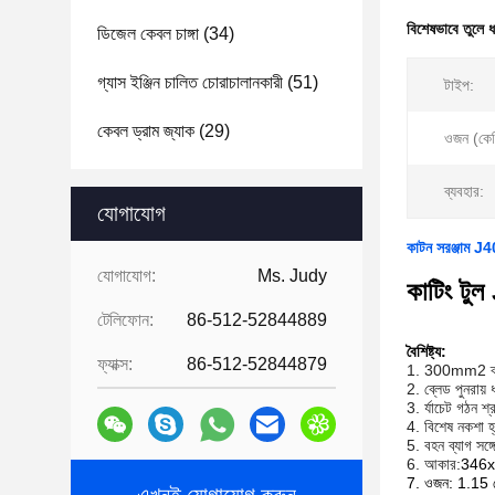
বিশেষভাবে তুলে 
ডিজেল কেবল চাঙ্গা
(34)
গ্যাস ইঞ্জিন চালিত চোরাচালানকারী
(51)
টাইপ:
কেবল ড্রাম জ্যাক
(29)
ওজন (কেজ
ব্যবহার:
যোগাযোগ
কাটন সরঞ্জাম J4
যোগাযোগ:
Ms. Judy
কাটিং টু
টেলিফোন:
86-512-52844889
বৈশিষ্ট্য:
ফ্যাক্স:
86-512-52844879
1. 300mm2 ব্যা
2. ব্লেড পুনরায় 
3. র্যাচেট গঠন শ্
4. বিশেষ নকশা হ
5. বহন ব্যাগ সঙ্গে
6. আকার:
346x
7. ওজন: 1.15 