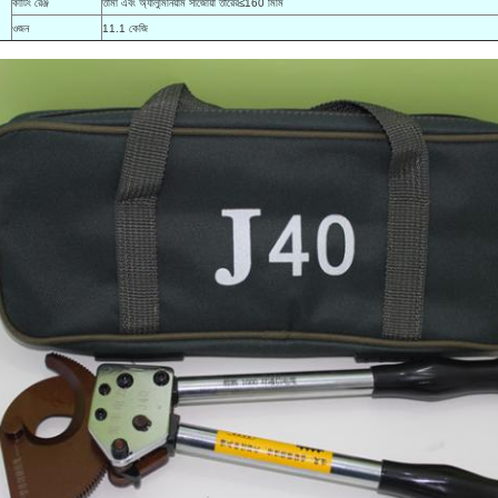
কাটিং রেঞ্জ
তামা এবং অ্যালুমিনিয়াম সাঁজোয়া তারের≤160 মিমি
ওজন
11.1 কেজি