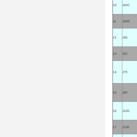
10
J40C
11
J40D
12
J40
13
J52
14
J75
15
J95
16
J100
17
J130