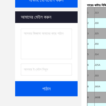
এখনই যোগাযোগ করুন
তারের কাটার বিভি
1
J13
আমাদের মেইল করুন
2
J30
3
J25
4
J50
5
J14
6
J25A
7
J33
8
J40A
পাঠান
9
J40B