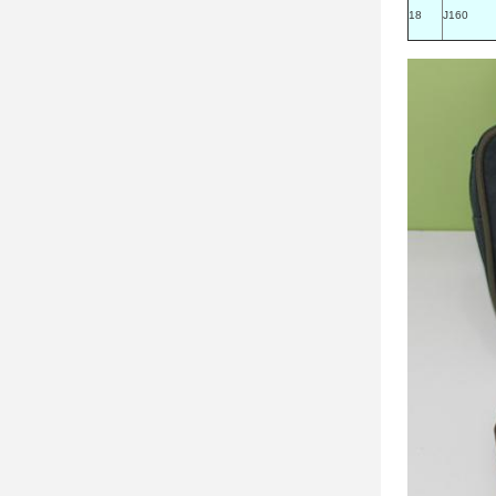
18
J160