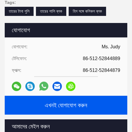
Tags:
তারের টানা পুলি
তারের পালি ব্লক
হিপ সঙ্গে কপিকল ব্লক
যোগাযোগ
যোগাযোগ:
Ms. Judy
টেলিফোন:
86-512-52844889
ফ্যাক্স:
86-512-52844879
এখনই যোগাযোগ করুন
আমাদের মেইল করুন