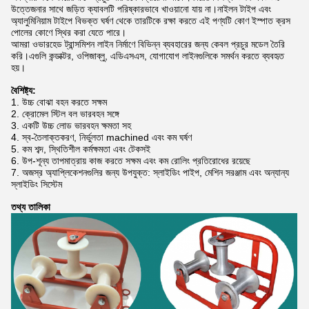
উত্তেজনার সাথে জড়িত ক্যাবলটি পরিষ্কারভাবে খাওয়ানো যায় না।নাইলন টাইপ এবং
অ্যালুমিনিয়াম টাইপে বিভক্ত ঘর্ষণ থেকে তারটিকে রক্ষা করতে এই পণ্যটি কোণ ইস্পাত ক্রস
পোলের কোণে স্থির করা যেতে পারে।
আমরা ওভারহেড ট্রান্সমিশন লাইন নির্মাণে বিভিন্ন ব্যবহারের জন্য কেবল প্রচুর মডেল তৈরি
করি।এগুলি কন্ডাক্টর, ওপিজাব্লু, এডিএসএস, যোগাযোগ লাইনগুলিকে সমর্থন করতে ব্যবহৃত
হয়।
বৈশিষ্ট্য:
1. উচ্চ বোঝা বহন করতে সক্ষম
2. ক্রোমেল স্টিল বল ভারবহন সঙ্গে
3. একটি উচ্চ লোড ভারবহন ক্ষমতা সহ
4. স্ব-তৈলাক্তকরণ, নির্ভুলতা machined এবং কম ঘর্ষণ
5. কম শব্দ, স্থিতিশীল কর্মক্ষমতা এবং টেকসই
6. উপ-শূন্য তাপমাত্রায় কাজ করতে সক্ষম এবং কম রোলিং প্রতিরোধের রয়েছে
7. অজস্র অ্যাপ্লিকেশনগুলির জন্য উপযুক্ত: স্লাইডিং পাইপ, মেশিন সরঞ্জাম এবং অন্যান্য
স্লাইডিং সিস্টেম
তথ্য তালিকা