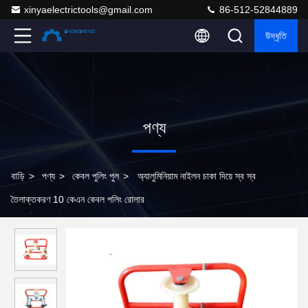
xinyaelectrictools@gmail.com
86-512-52844889
উদ্ধৃতি
পণ্য
বাড়ি
>
পণ্য
>
কেবল পুলিং পুল
>
অ্যালুমিনিয়াম নাইলন চাকা দিয়ে স্ব স্ব
তৈলাক্তকরণ 10 কেএন কেবল পলিং রোলার