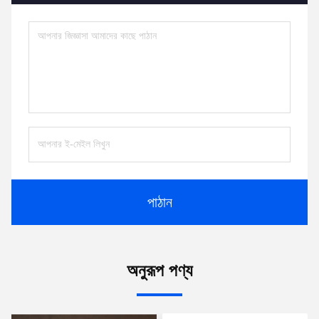
পাঠান
অনুরূপ পণ্য