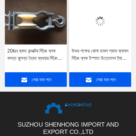
20kn হুকড কন্ডাক্টর স্ট্রিং ব্লক
উভয় পক্ষের খোলা ডাবল শ্যাভ ক্যাবল
বসন্ত ঝুলন্ত দ্বৈত ব্যবহার স্ট্রিং
স্ট্রিং ব্লক ইস্পাত উত্তোলন ট্যাকল
পলি
5t
সেরা দাম পান
সেরা দাম পান
SUZHOU SHENHONG IMPORT AND
EXPORT CO.,LTD