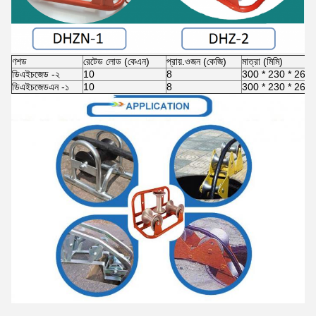
ণশড
রেটেড লোড (কেএন)
প্রায়.ওজন (কেজি)
মাত্রা (মিমি)
ডিএইচজেড -২
10
8
300 * 230 * 260 ম
ডিএইচজেডএন -১
10
8
300 * 230 * 260 ম