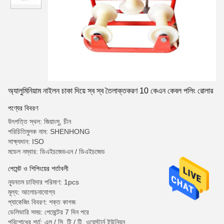
অ্যালুমিনিয়াম নাইলন চাকা দিয়ে স্ব স্ব তৈলাক্তকরণ 10 কেএন কেবল পলিং রোলার
পণ্যের বিবরণ
উৎপত্তি স্থল: জিয়াংসু, চীন
পরিচিতিমুলক নাম: SHENHONG
সাক্ষ্যদান: ISO
মডেল নম্বার: ডিএইচজেডএন / ডিএইচজেড
পেমেন্ট ও শিপিংয়ের শর্তাবলী
ন্যূনতম চাহিদার পরিমাণ: 1pcs
মূল্য: আলোচনাযোগ্য
প্যাকেজিং বিবরণ: শক্ত কাগজ
ডেলিভারি সময়: পেমেন্টের 7 দিন পরে
পরিশোধের শর্ত: এল / সি, টি / টি, ওয়েস্টার্ন ইউনিয়ন