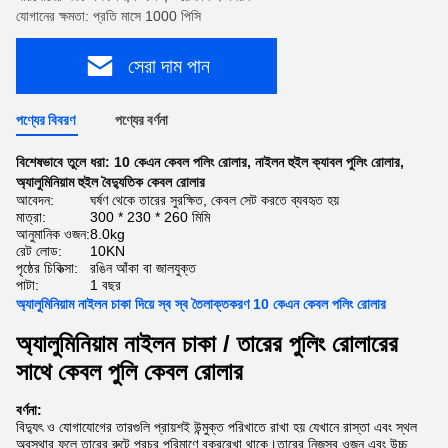
যোগানের ক্ষমতা: প্রতি মাসে 1000 পিসি
সেরা দাম পান
পণ্যের বিবরণ
পণ্যের বর্ণনা
বিশেষভাবে তুলে ধরা:
10 কেএন কেবল পলিং রোলার
,
নাইলন হুইল ক্যাবল পুলিং রোলার
,
অ্যালুমিনিয়াম হুইল বৈদ্যুতিক কেবল রোলার
আবেদন:
ঘর্ষণ থেকে তারের সুরক্ষিত, কেবল সেট করতে ব্যবহৃত হয়
মাত্রা:
300 * 230 * 260 মিমি
আনুমানিক ওজন:
8.0kg
রেট লোড:
10KN
পৃষ্ঠের চিকিত্সা:
রঙিন আঁকা বা জালযুক্ত
পাটা:
1 বছর
অ্যালুমিনিয়াম নাইলন চাকা দিয়ে স্ব স্ব তৈলাক্তকরণ 10 কেএন কেবল পলিং রোলার
অ্যালুমিনিয়াম নাইলন চাকা / তারের পুলিং রোলারের
সাথে কেবল পুলি কেবল রোলার
বর্ণনা:
বিদ্যুৎ ও যোগাযোগের তারগুলি প্রায়শই উন্মুক্ত পরিখাতে রাখা হয় যেখানে রাস্তা এবং স্থল
অবস্থার ফলে তারের রুটে প্রচুর পরিমাণে বক্ররেখা থাকে।তারের নিজস্ব ওজন এবং উচ্চ