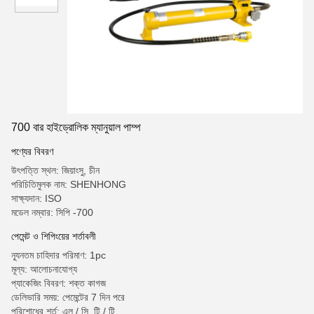
700 বার হাইড্রোলিক ম্যানুয়াল পাম্প
পণ্যের বিবরণ
উৎপত্তি স্থল: জিয়াংসু, চীন
পরিচিতিমুলক নাম: SHENHONG
সাক্ষ্যদান: ISO
মডেল নম্বার: সিপি -700
পেমেন্ট ও শিপিংয়ের শর্তাবলী
ন্যূনতম চাহিদার পরিমাণ: 1pc
মূল্য: আলোচনাযোগ্য
প্যাকেজিং বিবরণ: শক্ত কাগজ
ডেলিভারি সময়: পেমেন্টের 7 দিন পরে
পরিশোধের শর্ত: এল / সি, টি / টি