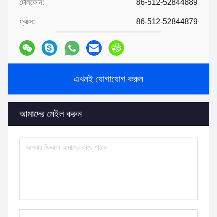
টেলিফোন:
86-512-52844889
ফ্যাক্স:
86-512-52844879
এখনই যোগাযোগ করুন
আমাদের মেইল করুন