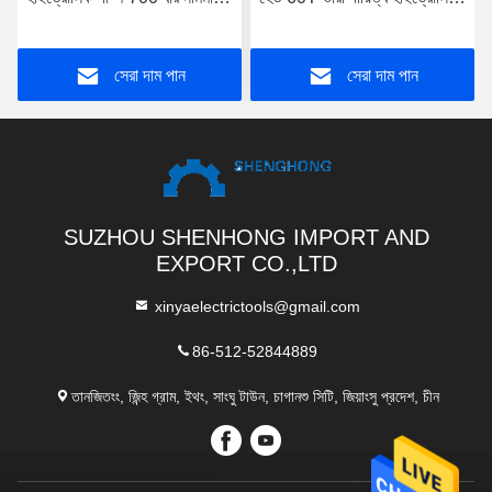
চাপ সঙ্গে
তারের ট্রান্সমিশন ক্রাম্পিং সরঞ্জাম
সেরা দাম পান
সেরা দাম পান
SUZHOU SHENHONG IMPORT AND
EXPORT CO.,LTD
xinyaelectrictools@gmail.com
86-512-52844889
তানজিতংং, জিন্হ গ্রাম, ইথং, সাংঘু টাউন, চাগানশু সিটি, জিয়াংসু প্রদেশ, চীন