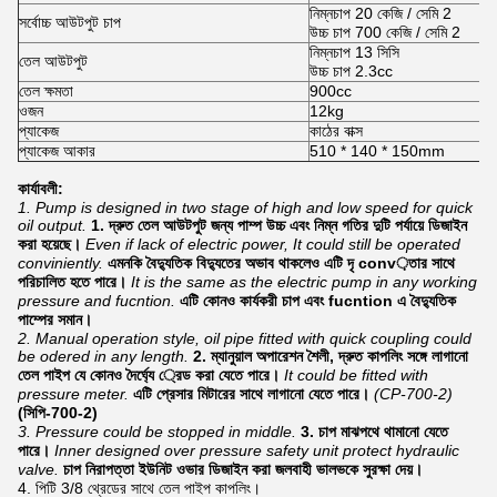
নিম্নচাপ 20 কেজি / সেমি 2
সর্বোচ্চ আউটপুট চাপ
উচ্চ চাপ 700 কেজি / সেমি 2
নিম্নচাপ 13 সিসি
তেল আউটপুট
উচ্চ চাপ 2.3cc
তেল ক্ষমতা
900cc
ওজন
12kg
প্যাকেজ
কাঠের বাক্স
প্যাকেজ আকার
510 * 140 * 150mm
কার্যাবলী:
1. Pump is designed in two stage of high and low speed for quick
oil output.
1. দ্রুত তেল আউটপুট জন্য পাম্প উচ্চ এবং নিম্ন গতির দুটি পর্যায়ে ডিজাইন
করা হয়েছে।
Even if lack of electric power, It could still be operated
conviniently.
এমনকি বৈদ্যুতিক বিদ্যুতের অভাব থাকলেও এটি দৃ conv়তার সাথে
পরিচালিত হতে পারে।
It is the same as the electric pump in any working
pressure and fucntion.
এটি কোনও কার্যকরী চাপ এবং fucntion এ বৈদ্যুতিক
পাম্পের সমান।
2. Manual operation style, oil pipe fitted with quick coupling could
be odered in any length.
2. ম্যানুয়াল অপারেশন শৈলী, দ্রুত কাপলিং সঙ্গে লাগানো
তেল পাইপ যে কোনও দৈর্ঘ্যে ্রেড করা যেতে পারে।
It could be fitted with
pressure meter.
এটি প্রেসার মিটারের সাথে লাগানো যেতে পারে।
(CP-700-2)
(সিপি-700-2)
3. Pressure could be stopped in middle.
3. চাপ মাঝপথে থামানো যেতে
পারে।
Inner designed over pressure safety unit protect hydraulic
valve.
চাপ নিরাপত্তা ইউনিট ওভার ডিজাইন করা জলবাহী ভালভকে সুরক্ষা দেয়।
4. পিটি 3/8 থ্রেডের সাথে তেল পাইপ কাপলিং।