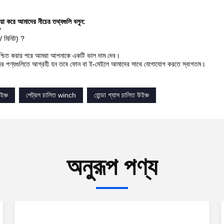
়া করে আমাদের নীচের তথ্যগুলি বলুন:
?
/ মিনিট)
?
িশ্চিত করার পরে আমরা আপনাকে একটি ভাল দাম দেব।
র পণ্যগুলিতে আগ্রহী হন তবে ফোন বা ই-মেইলে আমাদের সাথে যোগাযোগ করতে স্বাগতম।
ইঞ্চ
পেট্রল চালিত winch
হোন্ডা গ্যাস চালিত উইঞ্চ
অনুরূপ পণ্য