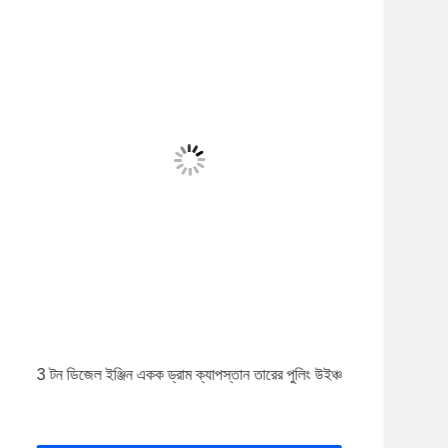
3 টন ডিজেল ইঞ্জিন একক ড্রাম ক্যাপস্তান তারের পুলিং উইঞ্চ
টাও