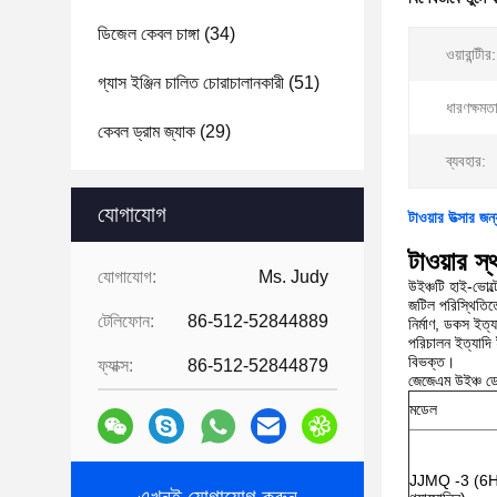
ডিজেল কেবল চাঙ্গা
(34)
ওয়ারান্টীর:
গ্যাস ইঞ্জিন চালিত চোরাচালানকারী
(51)
ধারণক্ষমত
কেবল ড্রাম জ্যাক
(29)
ব্যবহার:
যোগাযোগ
টাওয়ার উত্সার জন
টাওয়ার স্
যোগাযোগ:
Ms. Judy
উইঞ্চটি হাই-ভোল্
জটিল পরিস্থিতি
টেলিফোন:
86-512-52844889
নির্মাণ, ডকস ইত
পরিচালন ইত্যাদি
বিভক্ত।
ফ্যাক্স:
86-512-52844879
জেজেএম উইঞ্চ ডে
মডেল
JJMQ -3 (6