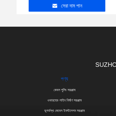
সেরা দাম পান
SUZHO
পণ্য
কেবল পুলিং সরঞ্জাম
ওভারহেড লাইন নির্মাণ সরঞ্জাম
ভূগর্ভস্থ কেবেল ইনস্টলেশন সরঞ্জাম