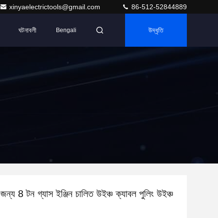
xinyaelectrictools@gmail.com
86-512-52844889
ঘটনাবলী
উদ্ধৃতি
Bengali
র জন্য 8 টন গ্যাস ইঞ্জিন চালিত উইঞ্চ ক্যাবল পুলিং উইঞ্চ