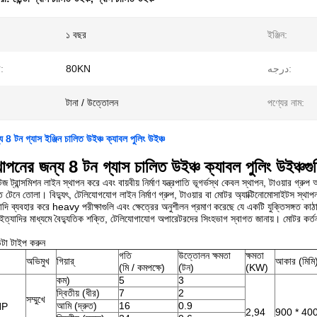
১ বছর
ইঞ্জিন:
া:
80KN
درجه:
টানা / উত্তোলন
পণ্যের নাম:
্য 8 টন গ্যাস ইঞ্জিন চালিত উইঞ্চ ক্যাবল পুলিং উইঞ্চ
থাপনের জন্য 8 টন গ্যাস চালিত উইঞ্চ ক্যাবল পুলিং উইঞ্চগুল
টেজ ট্রান্সমিশন লাইন স্থাপন করে এবং বায়বীয় নির্মাণ যন্ত্রপাতি ভূগর্ভস্থ কেবল স্থাপন, টাওয়ার
তে টেনে তোলা।
বিদ্যুৎ, টেলিযোগযোগ লাইন নির্মাণ গ্রুপ, টাওয়ার বা মোটর অ্যাক্টিনোমোসাইটস স্থাপ
্যাদি ব্যবহার করে heavy
পরীক্ষাগুলি এবং ক্ষেত্রের অনুশীলন প্রমাণ করেছে যে একটি যুক্তিসঙ্গ
 ইত্যাদির মাধ্যমে বৈদ্যুতিক শক্তি, টেলিযোগাযোগ অপারেটরদের সিংহভাগ স্বাগত জানায়।
মোটর কর্তন
টা টাইপ করুন
গতি
উত্তোলন ক্ষমতা
ক্ষমতা
অভিমুখ
গিয়ার্
আকার (মিমি
(মি / কমপক্ষে)
(টন)
(KW)
কম)
5
3
দ্বিতীয় (ধীর)
7
2
সম্মুখে
আমি (দ্রুত)
16
0.9
HP
2,94
900 * 400