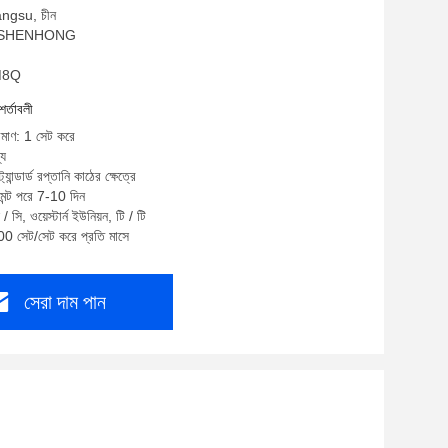
iangsu, চীন
াম: SHENHONG
JM8Q
শর্তাবলী
রিমাণ: 1 সেট করে
্য
্যান্ডার্ড রপ্তানি কাঠের ক্ষেত্রে
মেন্ট পরে 7-10 দিন
 সি, ওয়েস্টার্ন ইউনিয়ন, টি / টি
00 সেট/সেট করে প্রতি মাসে
সেরা দাম পান