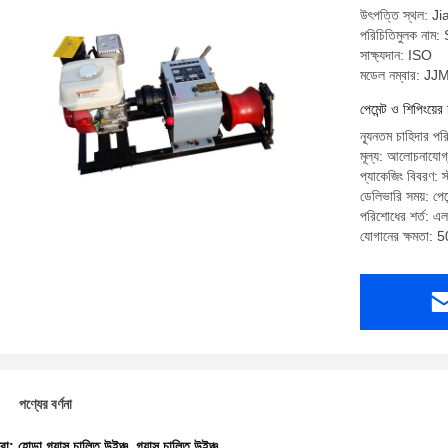
উৎপত্তি স্থল: J
পরিচিতিমুলক ন
সাক্ষ্যদান: ISO
মডেল নম্বার: J
পেমেন্ট ও শিপিংয়ের 
ন্যূনতম চাহিদার প
মূল্য: আলোচনাযোগ
প্যাকেজিং বিবরণ: স্ট
ডেলিভারি সময়: পে
পরিশোধের শর্ত: এল /
যোগানের ক্ষমতা: 5
পণ্যের বর্ণনা
ধরা:
হোন্ডা গ্যাস চালিত উইঞ্চ
,
গ্যাস চালিত উইঞ্চ