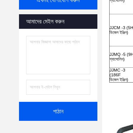
এখনই যোগাযোগ করুন
গ্যাসোলিন)
আমাদের মেইল করুন
JJCM -3 (5
ডিজেল ইঞ্জিন)
JJMQ -5 (9
গ্যাসোলিন)
JJMC -3
(186F
ডিজেল ইঞ্জিন)
পাঠান