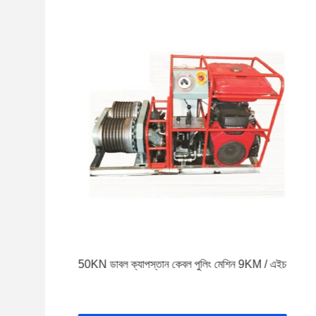
েবল
50KN ডাবল ক্যাপস্তান কেবল পুলিং মেশিন 9KM / এইচ