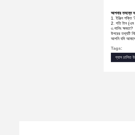
আপনার তদন্তে দয
1.
ইঞ্জিন শক্তি
2.
গতি টান (এম 
৩.পালিং ক্ষমতা?
উপরের তথ্যটি ন
আপনি যদি আমাদে
Tags:
গ্যাস চালিত উ