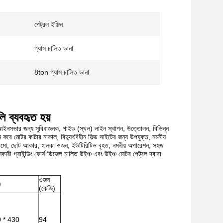
পেট্রল ইঞ্জিন
গ্যাস চালিত ডানা
8ton গ্যাস চালিত ডানা
ি ব্যবহৃত হয়
 গ্রুপ আইনসভার জন্য সুবিধাজনক, গাইড (স্থল) লাইন স্থাপন, উত্তোলন, বিভিন্ন
ন করে মোটর কাটার নাকাল, বিদ্যুৎবিহীন ফিল্ড সাইটের জন্য উপযুক্ত, নমনীয়
ত কাঠামো, ছোট আকার, হালকা ওজন, ইউটিরিটিভ বৃহত, নমনীয় অপারেশন, সহজ
কারী গ্রাইন্ডিং ফোর্স ডিজেল চালিত উইঞ্চ এবং উইঞ্চ মোটর পেট্রল দ্বারা
ওজন
)
(কেজি)
 * 430
94