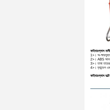
ফাইবারগ্লাস নালী 
1>।
অ-ক্ষারযু
2>।
ABS আবরণ 
3>।
তামা তারের
4>।
হ্যান্ডেল 
ফাইবারগ্লাস ডাল্