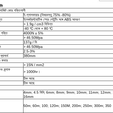
তি
্পোজিট কোর শক্তিশালী
ই-গ্লাসফায়ার (বিষয়বস্তু 75% -80%)
তি
ইলেকট্রস্ট্যাটিক স্প্রে পেইন্টিং সঙ্গে ABS আবরণ
> 1.9g / cm3 বিভিন্ন
-40 ℃ থেকে + 80 ℃
g শক্তি
4000N ± 5%
> 46.50Mpa
137g / মি
স
> 46.50Mpa
2.5-3%
াসার্ধ
380mm
 কভার
> 15N / mm2
ং ক্র্যাক
> 1000hr।
ঠিক আছে
ঠিক আছে
4mm;
4.5 মিমি;
6mm;
8mm;
9mm;
10mm;
11mm; 12mm;
16mm
50m;
60m;
100;
120m;
150M;
200m;
250m;
300m;
350