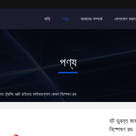
বাড়ি
পণ্য
আমাদের সম্পর্কে
যোগাযোগ করুন
পণ্য
াগত ট্রেসিং ডাক্ট রাইডার ফাইবারগ্লাস কেবল নিষ্পেষণ রড
হট ডুবন্ত জনা
নিষ্পেষণ রড