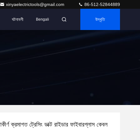
xinyaelectrictools@gmail.com
86-512-52844889
ঘটনাবলী
উদ্ধৃতি
Bengali
কীর্ণ ক্রমাগত ট্রেসিং ডাক্ট রাইডার ফাইবারগ্লাস কেবল