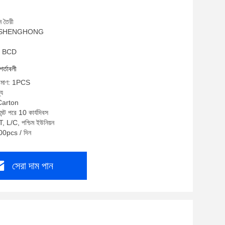
ে তৈরী
াম: SHENGHONG
ুবা BCD
শর্তাবলী
পরিমাণ: 1PCS
্য
 Carton
েন্ট পরে 10 কার্যদিবস
T, L/C, পশ্চিম ইউনিয়ন
100pcs / দিন
সেরা দাম পান