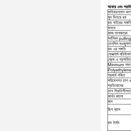
আকার এবং পরামি
ফাইবারগ্লাস কম
মূল ভিতরে রড
রড বাইরের সমাপ্
ঘনত্ব
কাজ তাপমাত্রা
সর্বনিম্ন pullin
তেনসিল মওজুলাস
রড এর সঙ্গতি
ফ্লেক্সার্ম মডিউলা
ব্রেক এ প্রসারিত
Minmum নমন ব্য
Polyethylene
প্রসার্য শক্তি
পরিবেশগত চাপ এব
প্রতিরোধের
তাপ স্থিতিশীলতা
কার্বন কালো
মাপ
ছিপ ব্যাস
রড দৈর্ঘ্য