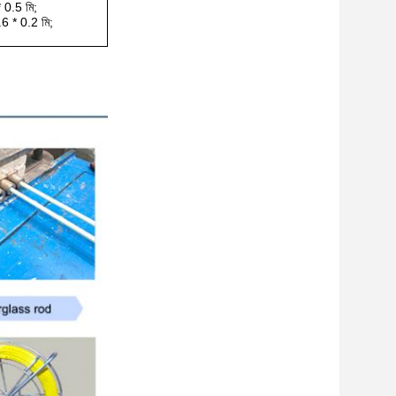
 0.5 মি;
.6 * 0.2 মি;