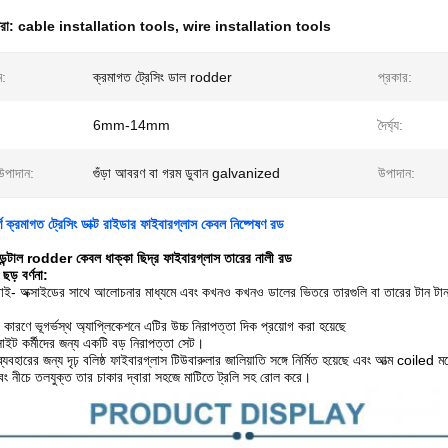
ধরা:
cable installation tools
,
wire installation tools
ম:
ক্রমাগত ট্রেসিং ডাল rodder
প্রকার:
6mm-14mm
দৈর্ঘ্য:
উপাদান:
গুঁড়া আবরণ বা গরম ডুবান galvanized
উপাদান:
্ণ ক্রমাগত ট্রেসিং ডাক্ট রাইডার ফাইবারগ্লাস কেবল নিষ্পেষণ রড
 ডেন্টাল rodder কেবল ধাক্কা ছিদ্র ফাইবারগ্লাস তারের নালী রড
ছড় বর্ণনা:
ডাই-
অক্সাইডের সাথে
আলোচনার
মাধ্যমে এবং
কখনও কখনও ডালের ভিতরে তারগুলি বা তারের টান টা
কারণে ভূগর্ভস্থ অ্যাপ্লিকেশনে এটির উচ্চ নিরাপত্তা দিক প্রয়োগ করা হয়েছে
সাইট কর্মীদের জন্য একটি বড় নিরাপত্তা সেট।
বহারের জন্য দৃঢ় বলিষ্ঠ ফাইবারগ্লাস টিউবারুলার জালিয়াতি সঙ্গে নির্মিত হয়েছে এবং আত্ম coiled ম
বং নীচে তলযুক্ত তার চাকার দ্বারা সহজে মাটিতে ট্রলি সহ রোল করে।