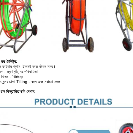
রড বৈশিষ্ট্য:
ক্ত ফাইবার গ্লাস-টেকসই কাজ জীবন সময়।
- মসৃণ পৃষ্ঠ, অ-পরিবাহিতা
 ভিতর - বিচ্ছিন্ন
এবং মৃন্ময় চাকা Tilting - বহন এবং সরানো সহজ
ট রাদ বিস্তারিত ছবি দেখান: