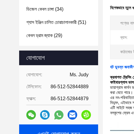
বিশেষভাবে তুলে 
ডিজেল কেবল চাঙ্গা
(34)
গ্যাস ইঞ্জিন চালিত চোরাচালানকারী
(51)
পণ্যের না
কেবল ড্রাম জ্যাক
(29)
ব্যাস:
কাঠামোর 
যোগাযোগ
হট ডুবন্ত জনাকীর
যোগাযোগ:
Ms. Judy
ক্রমাগত ট্রেসিং
ফাইবারগ্লাস ডাল 
টেলিফোন:
86-512-52844889
ডায়াগ্রাম
কার্বন 
করা যেতে পারে।
এর নন-পরিবাহিতা 
ফ্যাক্স:
86-512-52844879
বিদ্যুৎ, এইভাবে 
এটি সাইটে সহজ ব্য
নলকূপের ফ্রেম এ