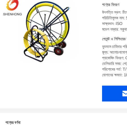
পণ্যের বিবরণ
উৎপত্তি স্থল: চীন
পরিচিতিমুলক ন
সাক্ষ্যদান: ISO
মডেল নম্বার: স্ক
পেমেন্ট ও শিপিংয়ের 
ন্যূনতম চাহিদার 
মূল্য: আলোচনাযোগ
প্যাকেজিং বিবরণ:
ডেলিভারি সময়: পেম
পরিশোধের শর্ত: T/
যোগানের ক্ষমতা: 
পণ্যের বর্ণনা